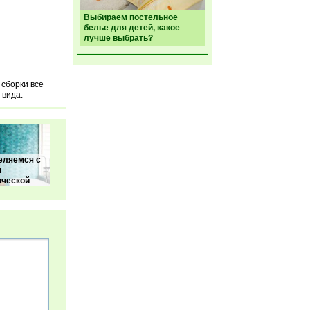
Выбираем постельное
белье для детей, какое
лучше выбрать?
сборки все
 вида.
еляемся с
м
ической