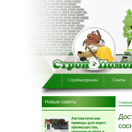
Стройматериалы
Советы
Новые советы
Главна
Дос
Автоматические
приводы для ворот:
сос
преимущества,
критерии выбора и