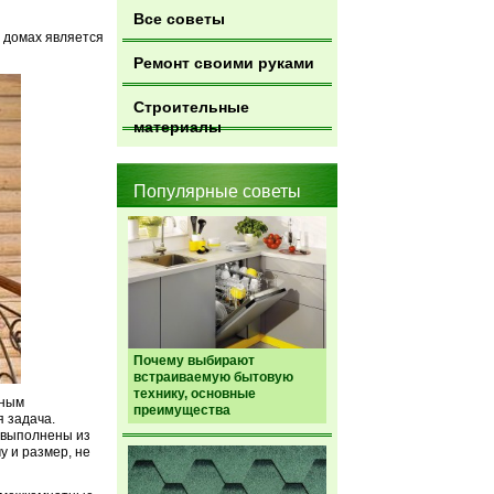
Все советы
х домах является
Ремонт своими руками
Строительные
материалы
Популярные советы
Почему выбирают
встраиваемую бытовую
технику, основные
ьным
преимущества
я задача.
 выполнены из
у и размер, не