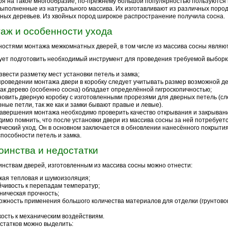
я на такое многообразие, по-прежнему большой популярностью пользуютс
выполненные из натурального массива. Их изготавливают из различных пород
ных деревьев. Из хвойных пород широкое распространение получила сосна.
аж и особенности ухода
остями монтажа межкомнатных дверей, в том числе из массива сосны являют
ует подготовить необходимый инструмент для проведения требуемой выборк
звести разметку мест установки петель и замка;
проведении монтажа двери в коробку следует учитывать размер возможной 
так дерево (особенно сосна) обладает определённой гигроскопичностью;
новить дверную коробку с изготовленными прорезями для дверных петель (сл
рные петли, так же как и замки бывают правые и левые).
авершения монтажа необходимо проверить качество открывания и закрывани
имо помнить, что после установки двери из массива сосны за ней потребует
ческий уход. Он в основном заключается в обновлении нанесённого покрытия
пособности петель и замка.
оинства и недостатки
инствам дверей, изготовленным из массива сосны можно отнести:
кая тепловая и шумоизоляция;
йчивость к перепадам температур;
ническая прочность;
ожность применения большого количества материалов для отделки (грунтовок,
кость к механическим воздействиям.
статков можно выделить: