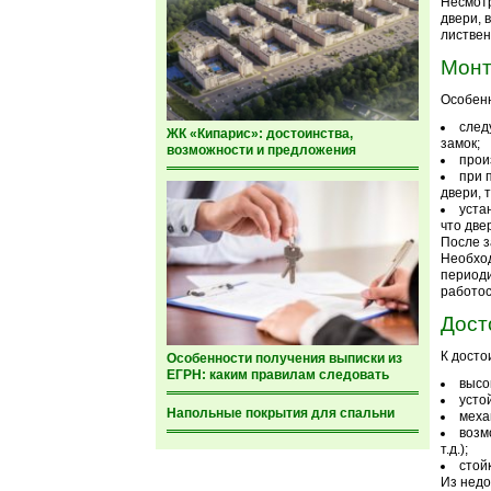
Несмотр
двери, 
листвен
Монт
Особенн
след
ЖК «Кипарис»: достоинства,
замок;
возможности и предложения
прои
при 
двери, 
уста
что две
После з
Необход
периоди
работос
Дост
К досто
Особенности получения выписки из
ЕГРН: каким правилам следовать
высо
усто
Напольные покрытия для спальни
меха
возм
т.д.);
стой
Из недо