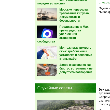
07.05.20
порядок установки
Одним и
Морские перевозки:
выбор ф
требования к грузам,
документам и
безопасности
Продвижение в Max:
преимущества
увеличения
активности
сообщества
Монтаж пластикового
окна: требования к
установке и основные
этапы работ
Засор в раковине: как
быстро устранить и не
допустить повторения
Случайные советы
Эту зад
дизайн
Совреме
различн
говоря 