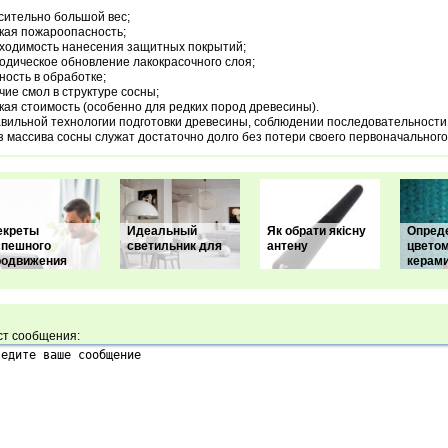
сительно большой вес;
кая пожароопасность;
ходимость нанесения защитных покрытий;
одическое обновление лакокрасочного слоя;
ность в обработке;
чие смол в структуре сосны;
кая стоимость (особенно для редких пород древесины).
вильной технологии подготовки древесины, соблюдении последовательности 
з массива сосны служат достаточно долго без потери своего первоначального
екреты
Идеальный
Як обрати якісну
Опред
спешного
светильник для
антену
цвето
родвижения
керам
ст сообщения: