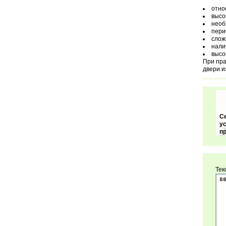
отно
высо
необ
пери
слож
нали
высо
При пра
двери и
С
у
п
Тек