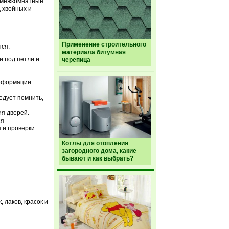
я межкомнатные
 хвойных и
Применение строительного
ся:
материала битумная
и под петли и
черепица
деформации
едует помнить,
я дверей.
ся
 и проверки
Котлы для отопления
загородного дома, какие
бывают и как выбрать?
 лаков, красок и