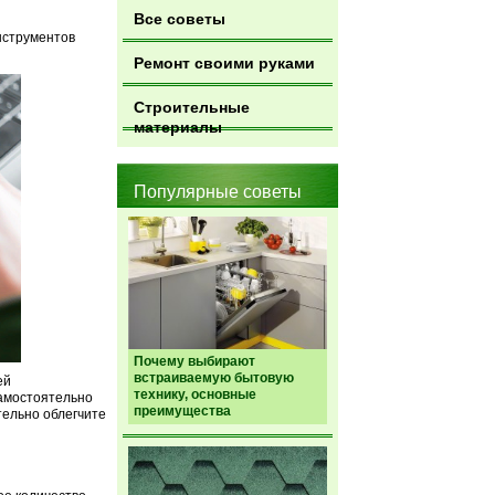
Все советы
инструментов
Ремонт своими руками
Строительные
материалы
Популярные советы
Почему выбирают
встраиваемую бытовую
ей
технику, основные
самостоятельно
преимущества
тельно облегчите