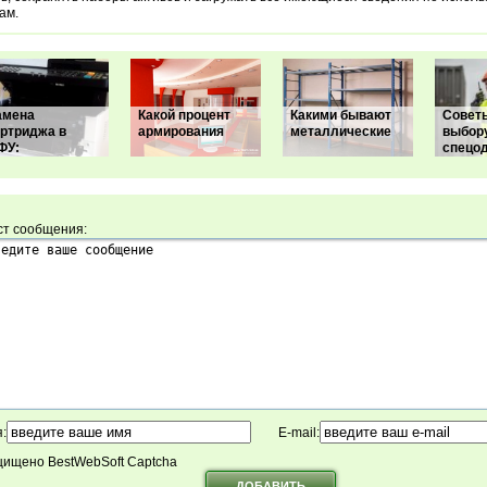
ам.
амена
Какой процент
Какими бывают
Совет
артриджа в
армирования
металлические
выбор
ФУ:
спецо
ст сообщения:
:
E-mail:
ищено BestWebSoft Captcha