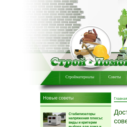
Стройматериалы
Советы
Новые советы
Главна
Дос
Стабилизаторы
напряжения плюсы:
сов
виды и критерии
выбора для дома и