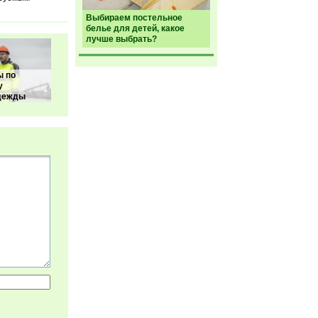
Выбираем постельное
белье для детей, какое
лучше выбрать?
ы по
у
дежды