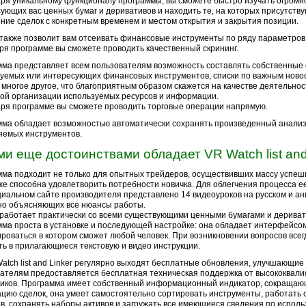
ря уникальному функционалу программы, вы сможете быстро изучать огромн
ующих вас ценных бумаг и деривативов и находить те, на которых присутству
ние сделок с конкретным временем и местом открытия и закрытия позиции.
также позволит вам отсеивать финансовые инструменты по ряду параметров.
ря программе вы сможете проводить качественный скрининг.
ма представляет всем пользователям возможность составлять собственные 
уемых или интересующих финансовых инструментов, списки по важным новос
 многое другое, что благоприятным образом скажется на качестве деятельнос
ой организации используемых ресурсов и информации.
ря программе вы сможете проводить торговые операции напрямую.
ма обладает возможностью автоматически сохранять произведенный анализ 
яемых инструментов.
ми еще достоинствами обладает VR Watch list and
ма подходит не только для опытных трейдеров, осуществивших массу успеш
же способна удовлетворить потребности новичка. Для облегчения процесса е
иальном сайте производителя представлено 14 видеоуроков на русском и ан
но объясняющих все нюансы работы.
работает практически со всеми существующими ценными бумагами и дериват
ма проста в установке и последующей настройке: она обладает интерфейсом
роваться в котором сможет любой человек. При возникновении вопросов все
ть в прилагающиеся текстовую и видео инструкции.
atch list and Linker регулярно выходят бесплатные обновления, улучшающие
ателям предоставляется бесплатная техническая поддержка от высококва
иков. Программа имеет собственный информационный индикатор, сокращаю
цию сделок, она умеет самостоятельно сортировать инструменты, работать
в, сохранять наборы активов и загружать все имеющиеся сведения по испол