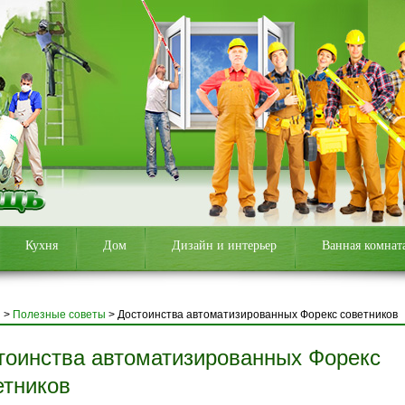
Кухня
Дом
Дизайн и интерьер
Ванная комнат
я
>
Полезные советы
>
Достоинства автоматизированных Форекс советников
тоинства автоматизированных Форекс
етников