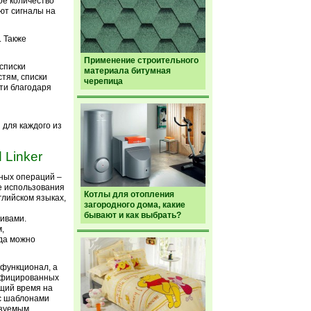
ое количество
ют сигналы на
 Также
Применение строительного
списки
материала битумная
тям, списки
черепица
ти благодаря
для каждого из
 Linker
ных операций –
е использования
Котлы для отопления
глийском языках,
загородного дома, какие
бывают и как выбрать?
ивами.
,
гда можно
 функционал, а
лифицированных
щий время на
 с шаблонами
ьзуемым