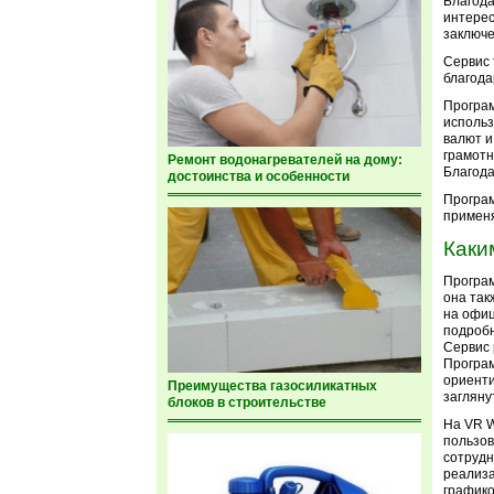
Благода
интерес
заключе
Сервис 
благода
Програм
использ
валют и
грамотн
Ремонт водонагревателей на дому:
Благода
достоинства и особенности
Програм
примен
Каки
Програм
она так
на офиц
подроб
Сервис 
Програм
ориенти
Преимущества газосиликатных
загляну
блоков в строительстве
На VR W
пользов
сотрудн
реализа
графико