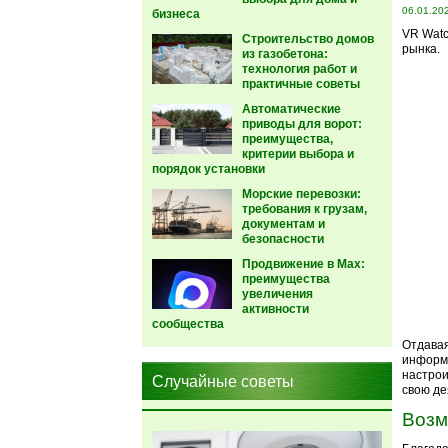
06.01.20
бизнеса
VR Watc
Строительство домов
рынка.
из газобетона:
технология работ и
практичные советы
Автоматические
приводы для ворот:
преимущества,
критерии выбора и
порядок установки
Морские перевозки:
требования к грузам,
документам и
безопасности
Продвижение в Max:
преимущества
увеличения
активности
сообщества
Отдавая
информа
настрои
Случайные советы
свою де
Возм