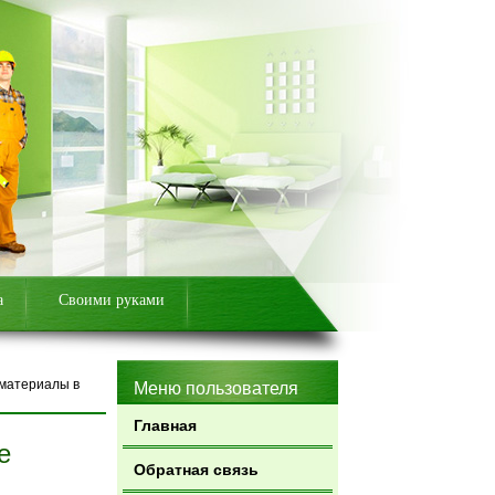
а
Своими руками
 материалы в
Меню пользователя
Главная
е
Обратная связь