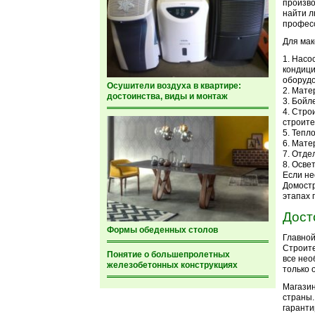
произво
найти л
професс
Для мак
Насос
кондици
оборудо
Осушители воздуха в квартире:
Матер
достоинства, виды и монтаж
Бойле
Строи
строите
Тепло
Матер
Отде
Осве
Если не
Домостр
этапах 
Дост
Формы обеденных столов
Главной
Строите
Понятие о большепролетных
все нео
железобетонных конструкциях
только 
Магазин
страны.
гаранти