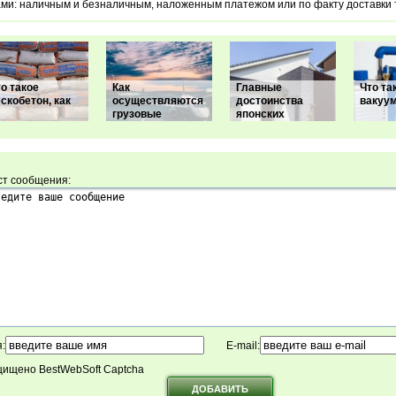
ми: наличным и безналичным, наложенным платежом или по факту доставки 
о такое
Как
Главные
Что та
скобетон, как
осуществляются
достоинства
вакуу
грузовые
японских
ст сообщения:
:
E-mail:
ищено BestWebSoft Captcha