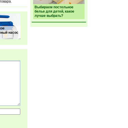
товара.
Выбираем постельное
белье для детей, какое
лучше выбрать?
кое
мный насос