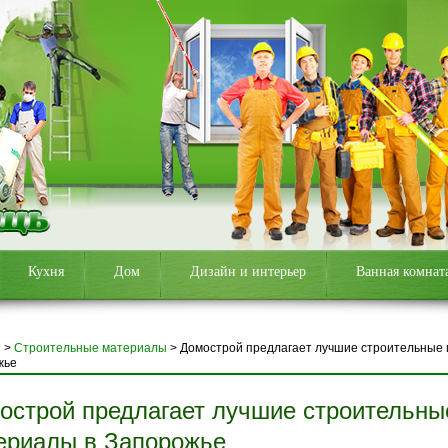
Кухня
Дом
Дизайн и интерьер
Ванная комнат
я
>
Строительные материалы
>
Домострой предлагает лучшие строительные
жье
острой предлагает лучшие строительны
ериалы в Запорожье