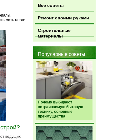
Все советы
риалы,
Ремонт своими руками
тнимать много
Строительные
материалы
Популярные советы
Почему выбирают
встраиваемую бытовую
технику, основные
преимущества
острой?
 от ведущих