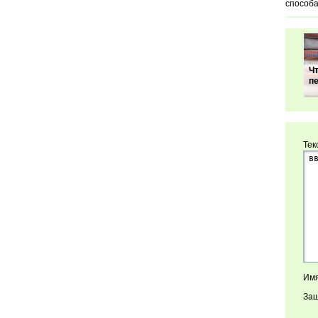
способа
Чт
пе
Тек
Имя
Защ