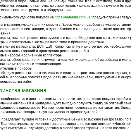
дителей в мире. Только лучшие бренды, такие как: Knauf, Armstrong, Wilo и др
юбые материалы: от сыпучих до строительных конструкций, от ручного бытов
ионального инструмента и оборудования.
симального удобства покупок на
https://hatabud.com.ua/
предусмотрены следую
ы и комплектующие для их ремонта. Здесь можно подобрать лучшие установк
онирования и вентиляции, водоснабжения и канализации, а также для геоте
вания.
иалы, комплектующие, инструменты и все необходимое для сантехнических 
ры и отопительные котлы разного типа и принципа действия.
тельные материалы: ДСП, ДВП, блоки, сыпучие и многое другое, необходимо
льства новых зданий и проведения ремонтных работ.
вые насосы и солнечные коллекторы.
иалы, оборудование, инструмент и комплектующие для обустройства и монт
лочные материалы и теплоизоляция.
тительные приборы.
обходим ремонт старого жилища или ведется строительство нового здания, т
ой в Запорожье поможет подобрать любые материалы, инструменты и обору
производства работ.
оинства магазина
 особенностью и достоинством магазина считается оптовая покупка стройма
льным компаниям и бригадам будет выгодно получить скидку за оптовый зака
бходимое в одном месте. На всю продукцию предоставляется гарантия. Здес
оригинальные товары от лучших мировых производителей.
 предлагает лучшие условия и доступные цены с возможностью доставки по 
 Транспортировка купленного товара осуществляется при помощи «Новой поч
рует быструю и надежную доставку в любой уголок страны. Оплата возможн