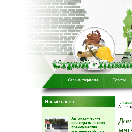
Стройматериалы
Советы
Новые советы
Главна
Запоро
Автоматические
Дом
приводы для ворот:
преимущества,
мат
критерии выбора и