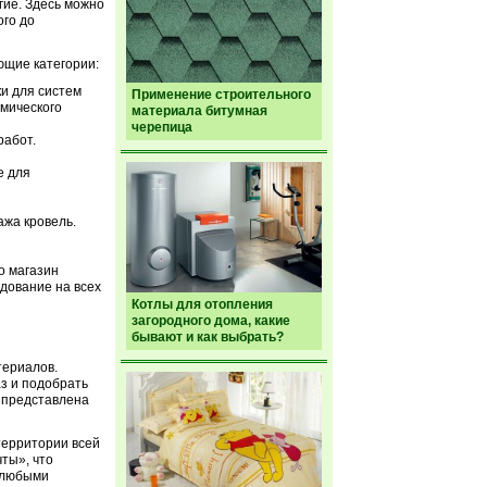
угие. Здесь можно
ого до
щие категории:
и для систем
Применение строительного
рмического
материала битумная
черепица
работ.
е для
ажа кровель.
о магазин
дование на всех
Котлы для отопления
загородного дома, какие
бывают и как выбрать?
териалов.
з и подобрать
ь представлена
территории всей
ты», что
а любыми