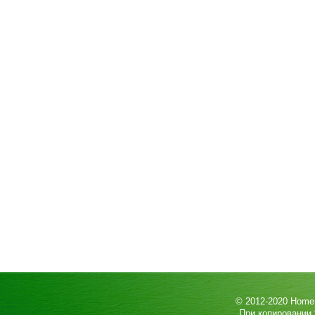
© 2012-2020
HomeP
При копировании 