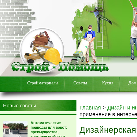
Стройматериалы
Советы
Кухня
Дом
Новые советы
Главная
>
Дизайн и и
применение в интерь
Автоматические
Дизайнерская
приводы для ворот:
преимущества,
критерии выбора и