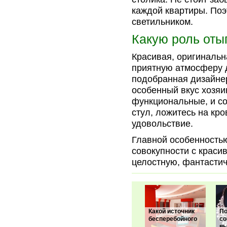
каждой квартиры. Поэ
светильником.
Какую роль оты
Красивая, оригинальн
приятную атмосферу д
подобранная дизайнер
особенный вкус хозяи
функциональные, и со
стул, ложитесь на кро
удовольствие.
Главной особенностью
совокупности с краси
целостную, фантастич
Какой источник
П
бесперебойного
со
вы