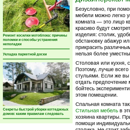
Безусловно, при пом
мебели можно легко 
комната — это лицо к
красиво будут смотр
изделия: столик, удо
Ремонт косилки мотоблока: причины
поломки и способы устранения
обстановку абажур ил
неполадки
прикрасить различны
нельзя более уместны
Укладка паркетной доски
Столовая или кухня, 
Поэтому, лучше всего
стульями. Если же вы
отдать предпочтение 
бойтесь эксперименти
этом помещении.
Спальная комната та
Секреты быстрой уборки коттеджных
Стильная мебель
в эт
домов: каким правилам следовать
хозяина квартиры. П
помощи индивидуально
столика. Не стоит заб