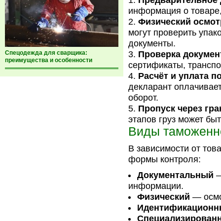
Предварительное 
информация о товаре,
Физический осмотр
могут проверить упак
документы.
Спецодежда для сварщика:
Проверка докумен
преимущества и особенности
сертификаты, транспо
Расчёт и уплата п
декларант оплачивает
оборот.
Пропуск через гра
этапов груз может бы
Виды таможенно
В зависимости от то
формы контроля:
Документальный
—
информации.
Физический
— осмо
Идентификационн
Специализирован