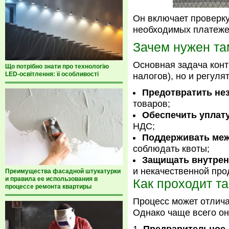
Он включает проверку 
необходимых платеже
Зачем нужен т
Основная задача конт
Що потрібно знати про технологію
LED-освітлення: її особливості
налогов), но и регуля
Предотвратить не
товаров;
Обеспечить уплат
НДС;
Поддерживать меж
соблюдать квоты;
Защищать внутрен
и некачественной про
Преимущества фасадной штукатурки
и правила ее использования в
Как проходит т
процессе ремонта квартиры
Процесс может отличат
Однако чаще всего он