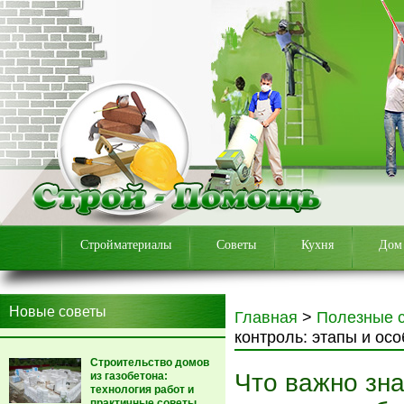
Стройматериалы
Советы
Кухня
Дом
Новые советы
Главная
>
Полезные 
контроль: этапы и ос
Строительство домов
Что важно зна
из газобетона:
технология работ и
практичные советы