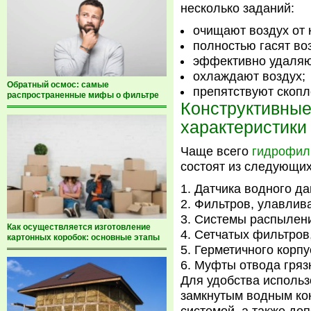
несколько заданий:
очищают воздух от к
полностью гасят во
эффективно удаляю
охлаждают воздух;
Обратный осмос: самые
препятствуют скопл
распространенные мифы о фильтре
Конструктивны
характеристики
Чаще всего
гидрофил
состоят из следующих
Датчика водного да
Фильтров, улавлив
Системы распылени
Как осуществляется изготовление
Сетчатых фильтров,
картонных коробок: основные этапы
Герметичного корпу
Муфты отвода гряз
Для удобства использ
замкнутым водным ко