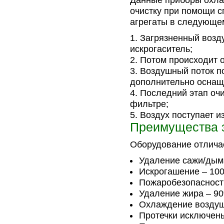
Данные приборы охла
очистку при помощи 
агрегаты в следующе
Загрязненный возду
искрогаситель;
Потом происходит о
Воздушный поток по
дополнительно оснащ
Последний этап оч
фильтре;
Воздух поступает и
Преимущества 
Оборудование отлича
Удаление сажи/дым
Искрогашение – 10
Пожаробезопасност
Удаление жира – 9
Охлаждение воздуш
Протечки исключен