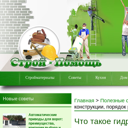
Стройматериалы
Советы
Кухня
Дом
Новые советы
Главная
>
Полезные 
конструкции, порядок
Автоматические
Что такое ги
приводы для ворот:
преимущества,
критерии выбора и