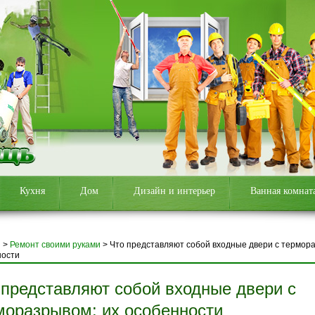
Кухня
Дом
Дизайн и интерьер
Ванная комнат
я
>
Ремонт своими руками
>
Что представляют собой входные двери с термора
ности
 представляют собой входные двери с
моразрывом: их особенности