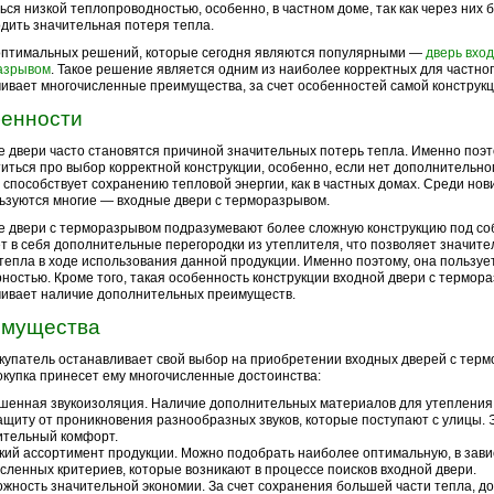
ься низкой теплопроводностью, особенно, в частном доме, так как через них 
дить значительная потеря тепла.
оптимальных решений, которые сегодня являются популярными —
дверь вход
азрывом
. Такое решение является одним из наиболее корректных для частного
ивает многочисленные преимущества, за счет особенностей самой конструкци
енности
 двери часто становятся причиной значительных потерь тепла. Именно поэт
иться про выбор корректной конструкции, особенно, если нет дополнительно
 способствует сохранению тепловой энергии, как в частных домах. Среди нов
ьзуются многие — входные двери с терморазрывом.
 двери с терморазрывом подразумевают более сложную конструкцию под со
т в себя дополнительные перегородки из утеплителя, что позволяет значите
тепла в ходе использования данной продукции. Именно поэтому, она пользуе
ностью. Кроме того, такая особенность конструкции входной двери с термор
ивает наличие дополнительных преимуществ.
мущества
купатель останавливает свой выбор на приобретении входных дверей с тер
окупка принесет ему многочисленные достоинства:
енная звукоизоляция. Наличие дополнительных материалов для утепления
ащиту от проникновения разнообразных звуков, которые поступают с улицы. 
ительный комфорт.
ий ассортимент продукции. Можно подобрать наиболее оптимальную, в зави
сленных критериев, которые возникают в процессе поисков входной двери.
жность значительной экономии. За счет сохранения большей части тепла, до