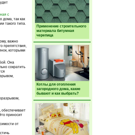
будет
ная с
 дома, так как
и такого типа.
Применение строительного
материала битумная
черепица
ому, важно
го препятствия,
инок, которыми
бой. Она
льно сократить
тся
азрывом,
Котлы для отопления
загородного дома, какие
бывают и как выбрать?
моразрывом,
, обеспечивает
Это приносит
симости от
стичь