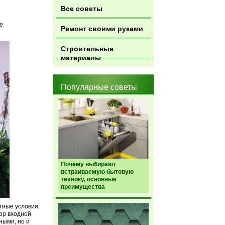
Все советы
е
Ремонт своими руками
Строительные
материалы
Популярные советы
Почему выбирают
встраиваемую бытовую
технику, основные
преимущества
тные условия
ор входной
ными, но и