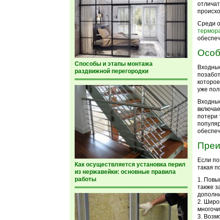
отличат
происхо
Среди 
термор
обеспеч
Особ
Способы и этапы монтажа
Входные
раздвижной перегородки
позабот
которое
уже пол
Входные
включае
потери 
популяр
обеспеч
Преи
Если по
Как осуществляется установка перил
такая п
из нержавейки: основные правила
работы
Повыш
также з
дополн
Широк
многочи
Возмо