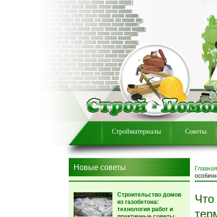
Стройматериалы
Советы
Новые советы
Главна
особен
Строительство домов
Что
из газобетона:
технология работ и
тер
практичные советы