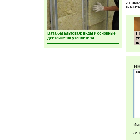
оптимал
значите
Вата базальтовая: виды и основные
П
достоинства утеплителя
у
п
Тек
Имя
Защ