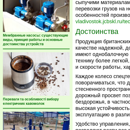
сыпучими материалам
перевозки грузов на 
особенностей произво
vladivostok.jcbskl.ru/t
Достоинства
Мембранные насосы: существующие
виды, принцип работы и основные
Продукция британски
достоинства устройств
качестве надежной, д
имеют однобалочную с
технику более легкой
и скорости работы, х
Каждое колесо спецте
поворачиваться, что 
стесненного простран
дорожный просвет поз
Переваги та особливості вибору
бездорожья, в частно
електричних кавомолок
высокая устойчивость
эксплуатацию в разли
Удобство управления,