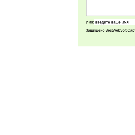
Имя:
Защищено BestWebSoft Cap