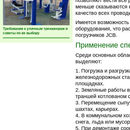
позволяют вести все 
меньше сказываются 
качество всех провод
Имеется возможность 
оборудования, что р
Требования к уличным тренажерам и
советы по их выбору
погрузчиков JCB.
Применение сп
Среди основных обла
выделяют:
Погрузка и разгрузк
железнодорожных стан
площадках.
Земляные работы в 
траншей котлованом 
Перемещение сыпуч
шахтах, карьерах.
В коммунальном хоз
снега, льда или мусор
При демонтаже соор