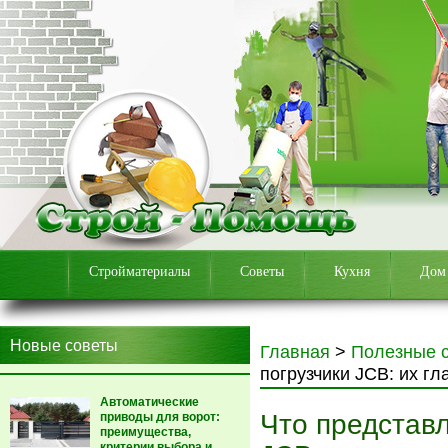
Стройматериалы
Советы
Кухня
Дом
Новые советы
Главная
>
Полезные 
погрузчики JCB: их г
Автоматические
Что представ
приводы для ворот:
преимущества,
критерии выбора и