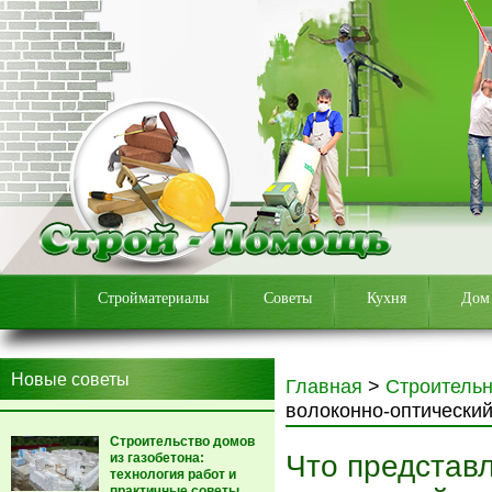
Стройматериалы
Советы
Кухня
Дом
Новые советы
Главная
>
Строитель
волоконно-оптический
Строительство домов
Что представл
из газобетона:
технология работ и
практичные советы