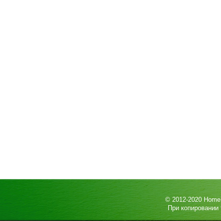
© 2012-2020
HomeP
При копировании 