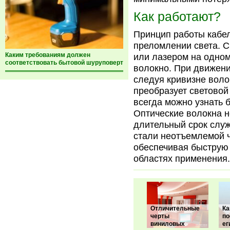
Как работают?
Принцип работы кабе
преломлении света. С
Каким требованиям должен
или лазером на одном
соответствовать бытовой шуруповерт
волокно. При движении
следуя кривизне воло
преобразует световой 
всегда можно узнать
Оптические волокна н
длительный срок служ
стали неотъемлемой ч
обеспечивая быструю
областях применения.
Отличительные
Ка
черты
по
виниловых
ег