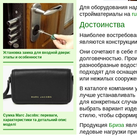
Для оборудования над
стройматериалы на
ru
Достоинства
Наиболее востребова
являются конструкции
Они сочетают в себе 
Установка замка для входной двери:
этапы и особенности
долговечностью. Про
разнообразные водост
подходят для оснаще
или нежилых сооружен
В каталоге компании 
лучше устанавливать 
для конкретных случа
выбрать вариант изд
стилю, чтобы сформи
Сумка Marc Jacobs: переваги,
характеристики та детальний опис
Продукция
Бриза
явля
моделі
ледовые нагрузки при