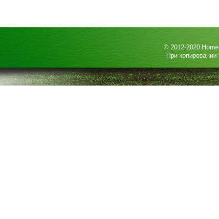
© 2012-2020
HomeP
При копировании 