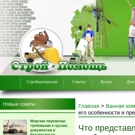
Стройматериалы
Советы
Кухня
Дом
Новые советы
Главная
>
Ванная ком
его особенности и пр
Морские перевозки:
Что представл
требования к грузам,
документам и
безопасности