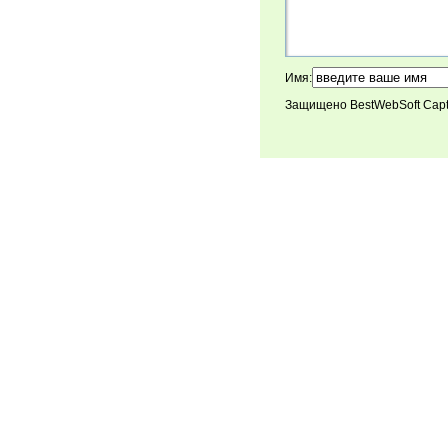
Имя:
Защищено BestWebSoft Cap