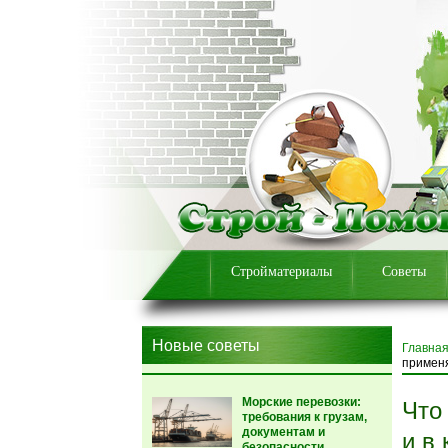
Стройматериалы
Советы
Новые советы
Главна
примен
Морские перевозки:
Что
требования к грузам,
документам и
и в
безопасности