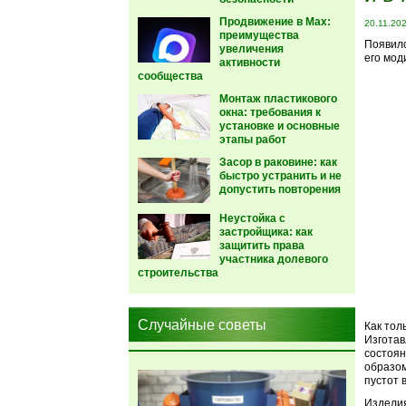
Продвижение в Max:
20.11.20
преимущества
Появилс
увеличения
его мод
активности
сообщества
Монтаж пластикового
окна: требования к
установке и основные
этапы работ
Засор в раковине: как
быстро устранить и не
допустить повторения
Неустойка с
застройщика: как
защитить права
участника долевого
строительства
Случайные советы
Как тол
Изготав
состоян
образом
пустот 
Изделия