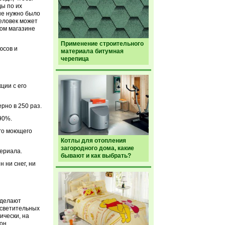
ды по их
ше нужно было
человек может
ом магазине
Применение строительного
юсов и
материала битумная
черепица
ции с его
рно в 250 раз.
90%.
ого моющего
Котлы для отопления
загородного дома, какие
териала.
бывают и как выбрать?
 ни снег, ни
 делают
осветительных
ически, на
он.