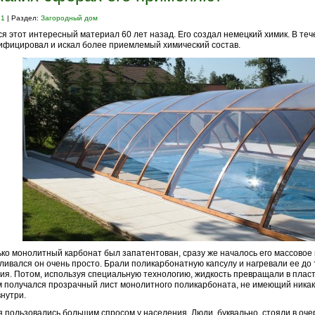
21
| Раздел:
Загородный дом
я этот интересный материал 60 лет назад. Его создал немецкий химик. В теч
ифицировал и искал более приемлемый химический состав.
ько монолитный карбонат был запатентован, сразу же началось его массовое
ливался он очень просто. Брали поликарбонатную капсулу и нагревали ее до 
ия. Потом, используя специальную технологию, жидкость превращали в пласт
 получался прозрачный лист монолитного поликарбоната, не имеющий ника
внутри.
 пользовались большим спросом у населения. Люди, буквально, стояли в оче