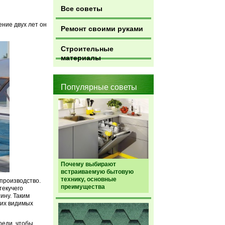
Все советы
ение двух лет он
Ремонт своими руками
Строительные
материалы
Популярные советы
Почему выбирают
встраиваемую бытовую
технику, основные
 производство.
преимущества
текучего
ину. Таким
ких видимых
реди, чтобы