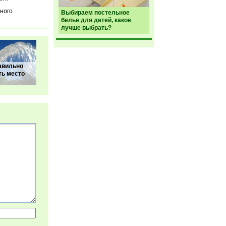
ного
Выбираем постельное
белье для детей, какое
лучше выбрать?
авильно
ть место