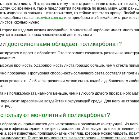
ь заветные листы. Это привело к тому, что в стране начали открываться заво
дству. Со временем, такие предприятия появились по всему миру. Если рань
ать изделия на заводах – изготовителях, то сейчас все стало проще. Любой 
поликарбонат на
sanuservice.com.ua
или приобрести в ближайшем строительн
 листов, сколько нужно.
 спрос на изделия возник неслучайно. Монолитный карбонат имеет много пл
уется в разных сферах человеческой деятельности.
ми достоинствами обладает поликарбонат?
онтируется и прост в обработке. Это позволяет создавать различные конструк
ованием.
ысокую прочность. Ударопрочность листа гораздо больше, чем у стекла приме
чно прозрачен. Пропускная способность солнечного света составляет почти 
легко ухаживать. Любые загрязнения можно смыть водой с добавлением люб
а.
та из поликарбоната намного меньше, чем из любого другого прозрачного ма
переносит агрессивные воздействия окружающей среды. Для него не страшен
и град.
используют монолитный поликарбонат?
 образом он применяется для изготовления различных конструкций. Из него
одки в офисных зданиях, витрины магазинов. Используют для изготовления 
в и, всем известных, поликарбонатных теплиц, которые можно увидеть, практ
ачном участке. Также он применяется в авиастроении – делают стекла для ок