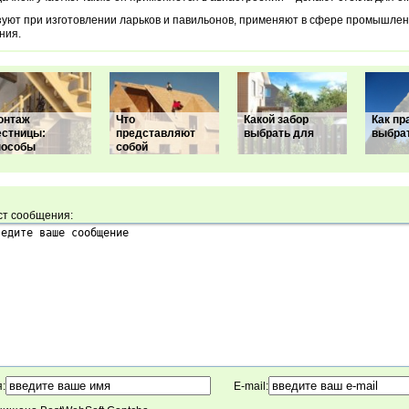
уют при изготовлении ларьков и павильонов, применяют в сфере промышлен
ния.
онтаж
Что
Какой забор
Как пр
естницы:
представляют
выбрать для
выбра
пособы
собой
ст сообщения:
:
E-mail: