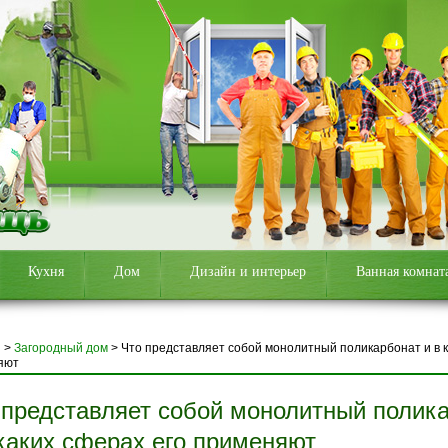
Кухня
Дом
Дизайн и интерьер
Ванная комнат
я
>
Загородный дом
>
Что представляет собой монолитный поликарбонат и в к
яют
 представляет собой монолитный полик
 каких сферах его применяют