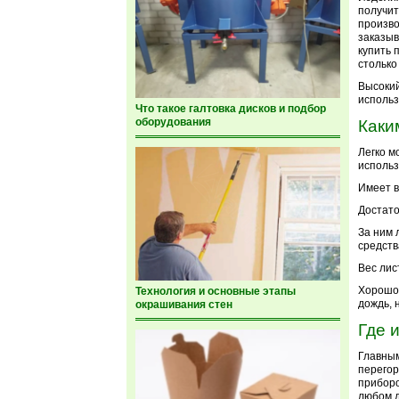
получит
произво
заказыв
купить 
столько
Высокий
использ
Что такое галтовка дисков и подбор
оборудования
Каки
Легко м
использ
Имеет в
Достато
За ним 
средств
Вес лис
Хорошо 
Технология и основные этапы
дождь, н
окрашивания стен
Где 
Главным
перегор
приборо
любом д