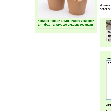
Использ
остекле
Корисні поради щодо вибору упаковки
для фаст-фуду: що використовувати
М
л
с
Тек
Имя