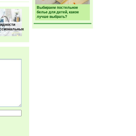
Выбираем постельное
белье для детей, какое
лучше выбрать?
видности
ссиональных