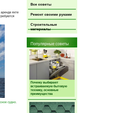
Все советы
 аренде яхте
Ремонт своими руками
отребуются
Строительные
материалы
Популярные советы
Почему выбирают
встраиваемую бытовую
технику, основные
преимущества
усное судно
.