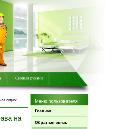
а
Своими руками
ное судно:
Меню пользователя
Главная
рава на
Обратная связь