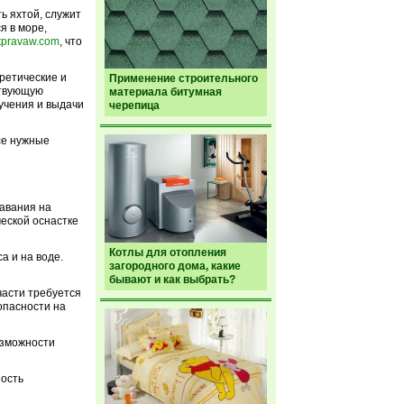
ь яхтой, служит
я в море,
itpravaw.com
, что
ретические и
Применение строительного
ствующую
материала битумная
бучения и выдачи
черепица
се нужные
лавания на
ческой оснастке
Котлы для отопления
а и на воде.
загородного дома, какие
бывают и как выбрать?
части требуется
опасности на
озможности
ость