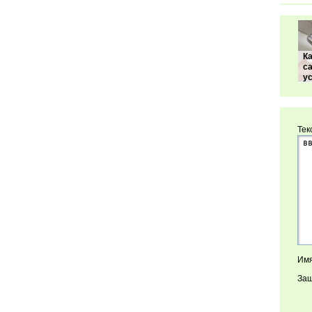
К
с
у
Тек
Имя
Защ