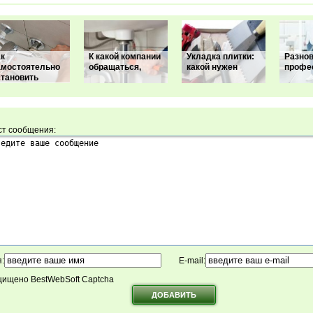
ак
К какой компании
Укладка плитки:
Разно
амостоятельно
обращаться,
какой нужен
профе
становить
ст сообщения:
:
E-mail:
ищено BestWebSoft Captcha