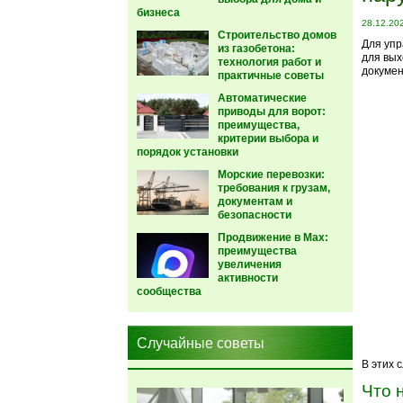
бизнеса
28.12.20
Строительство домов
Для упр
из газобетона:
для вых
технология работ и
докумен
практичные советы
Автоматические
приводы для ворот:
преимущества,
критерии выбора и
порядок установки
Морские перевозки:
требования к грузам,
документам и
безопасности
Продвижение в Max:
преимущества
увеличения
активности
сообщества
Случайные советы
В этих 
Что 