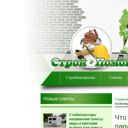
Стройматериалы
Советы
Новые советы
Главна
полезн
Стабилизаторы
Что
напряжения плюсы:
виды и критерии
пар
выбора для дома и