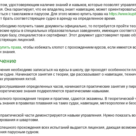
том, удостоверяющим наличие знаний и навыков, которые позволят управлят
я. Она гарантирует, что ее владелец знает навигацию, может ориентироватьс
ться с такелажем и парусом. Для этого можно купить права на
https://www.kup
т брать соответствующее судно в аренду на определенное время.
обходимо получить такие документы официально, то потребуется пройти тео
еские курсы в специальных образовательных заведениях, имеющих соответ
скую базу, специалистов и сертификат. Этот документ удостоверяет право о
ствующих лицензий.
купить права
, чтобы избежать хлопот с прохождением курсов, если имеются в
и знания.
чение
чения необходимо записаться на курсы в школу, где проходят особенности п
м судне. Начинаются занятия с теории, где рассказывают о навигации, техни
ах управления яхтой.
рослушивания определенных часов, начинаются практические занятия у пирс
еоретические знания подкрепляются практическими навыками.
олного прохождения теории и практики, сдаются экзамены. В теоретической 
ь знания в правилах плавания на таких судах, навигации, метеорологии и без
 практической части демонстрируются навыки управления. Нужно показать в
рования и швартовки.
спешного прохождения всех испытаний выдается лицензия, дающая возможн
ния парусным судном.