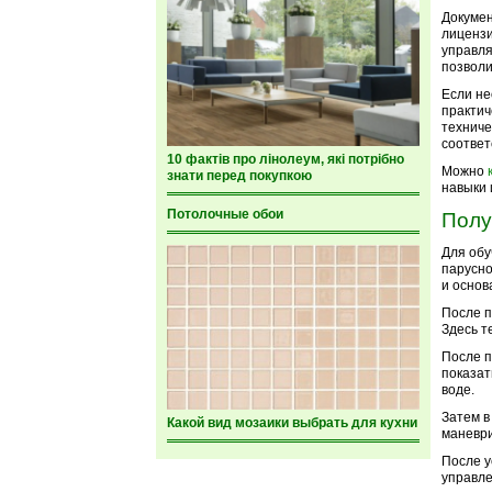
Докумен
лицензи
управля
позволи
Если не
практич
техниче
соответ
10 фактів про лінолеум, які потрібно
Можно
знати перед покупкою
навыки 
Потолочные обои
Полу
Для обу
парусно
и основ
После п
Здесь т
После п
показат
воде.
Затем в
Какой вид мозаики выбрать для кухни
маневри
После у
управле