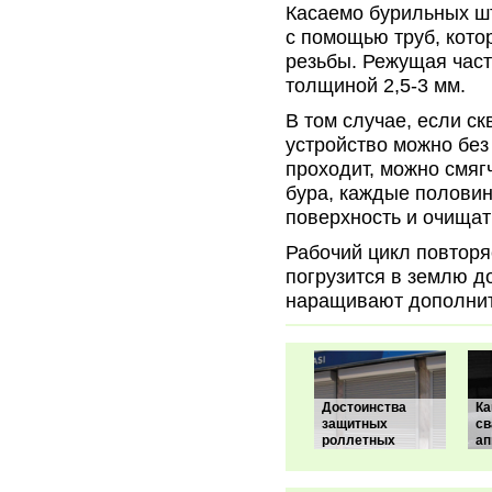
Касаемо бурильных шт
с помощью труб, кото
резьбы. Режущая част
толщиной 2,5-3 мм.
В том случае, если с
устройство можно без
проходит, можно смяг
бура, каждые половин
поверхность и очищат
Рабочий цикл повторя
погрузится в землю д
наращивают дополни
Достоинства
Ка
защитных
св
роллетных
ап