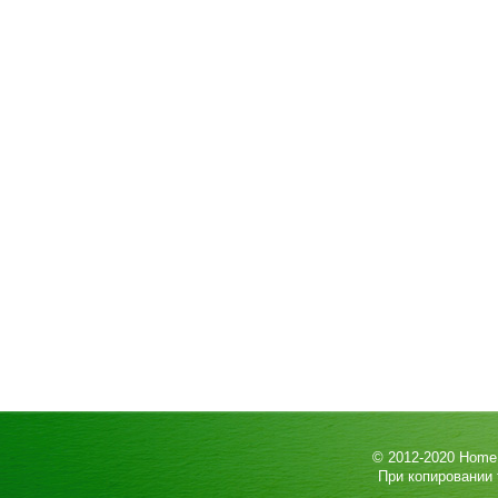
© 2012-2020
HomeP
При копировании 