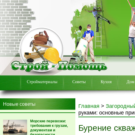
Стройматериалы
Советы
Кухня
Дом
Новые советы
Главная
>
Загородны
руками: основные пр
Морские перевозки:
Бурение сква
требования к грузам,
документам и
безопасности