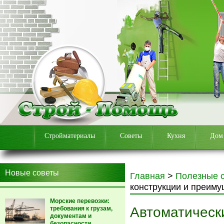
Стройматериалы
Советы
Кухня
Дом
Новые советы
Главная
>
Полезные 
конструкции и преим
Морские перевозки:
Автоматически
требования к грузам,
документам и
безопасности