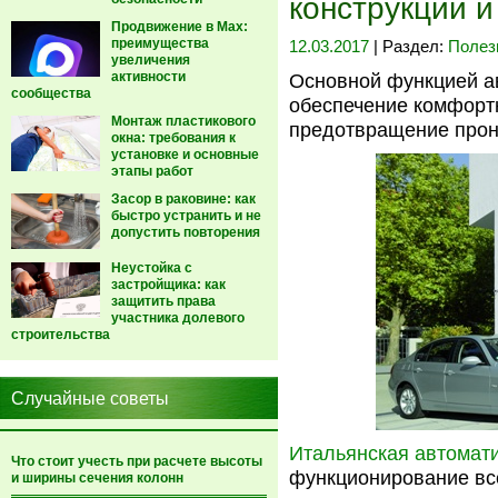
конструкции 
Продвижение в Max:
преимущества
12.03.2017
| Раздел:
Полез
увеличения
активности
Основной функцией ав
сообщества
обеспечение комфортн
Монтаж пластикового
предотвращение прон
окна: требования к
установке и основные
этапы работ
Засор в раковине: как
быстро устранить и не
допустить повторения
Неустойка с
застройщика: как
защитить права
участника долевого
строительства
Случайные советы
Итальянская автомати
Что стоит учесть при расчете высоты
функционирование вс
и ширины сечения колонн