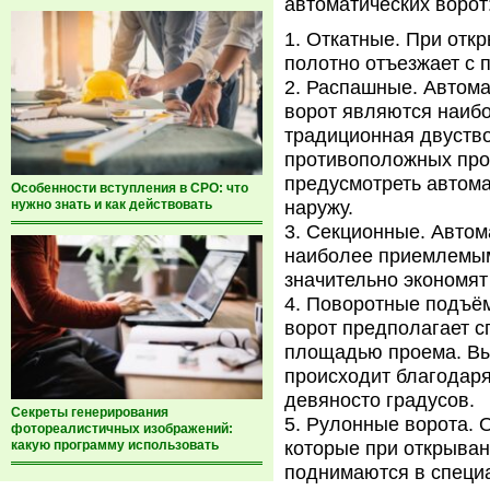
автоматических ворот
Откатные. При откр
полотно отъезжает с 
Распашные. Автома
ворот являются наибо
традиционная двуство
противоположных про
предусмотреть автома
Особенности вступления в СРО: что
нужно знать и как действовать
наружу.
Секционные. Автома
наиболее приемлемым
значительно экономя
Поворотные подъём
ворот предполагает 
площадью проема. Вы
происходит благодар
девяносто градусов.
Секреты генерирования
Рулонные ворота. 
фотореалистичных изображений:
какую программу использовать
которые при открыва
поднимаются в специ